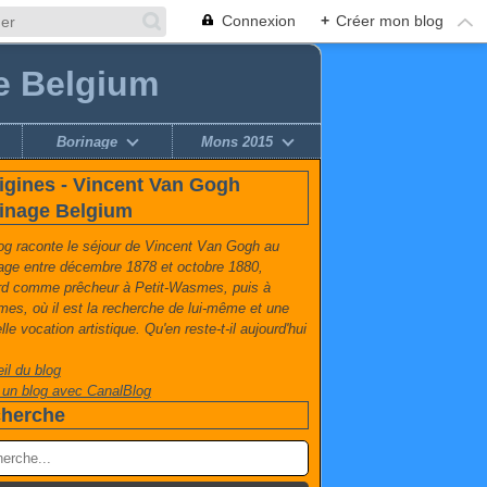
Connexion
+
Créer mon blog
e Belgium
Borinage
Mons 2015
igines - Vincent Van Gogh
inage Belgium
og raconte le séjour de Vincent Van Gogh au
age entre décembre 1878 et octobre 1880,
rd comme prêcheur à Petit-Wasmes, puis à
es, où il est la recherche de lui-même et une
le vocation artistique. Qu'en reste-t-il aujourd'hui
il du blog
 un blog avec CanalBlog
herche