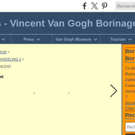
s - Vincent Van Gogh Borinag
Press
Van Gogh Museum
Tourism
Bor
GIUM
>
Bor
WANDELING 2
>
INCENT
Ce bl
Borin
nt
d'abo
Cuesm
nouvel
?
Accue
Créer
Rec