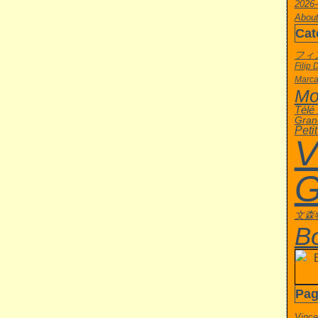
2026-
About
Cat
フィ
Filip 
Marca
Mo
Télé
Gran
Peti
V
G
文森
B
Pag
Vince