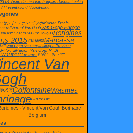
03-04 Visite du cinéaste français Bastien Loukia
 / Présentation / Voorstelling
égories
Maison Denis
ンセント•ファン•ゴッホ
Van Gogh Europe
Depuydt
Vincent VAn Gogh
Borigines
sse aux Chandelles
Kirk Douglas
ns 2015
Marcasse
Visit Mons
 MB
La Province
Van Gogh Museum
walking
d-Hornu
Maison Van Gogh
RTBF
t-Wasmes
빈센트 반 고흐
Cuesmes
incent Van
ogh
Colfontaine
Wasmes
特•凡高
orinage
Lust for Life
es
nt Van Gogh in the Borinage : Today -