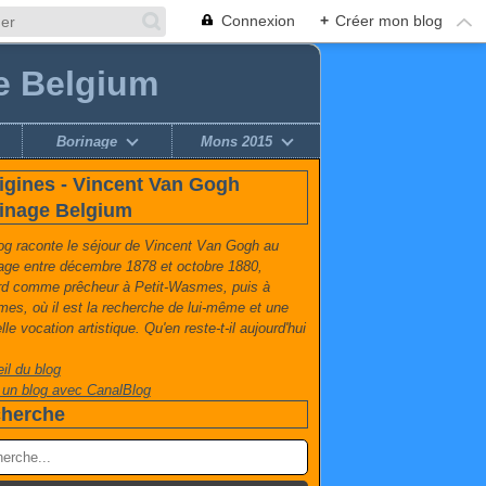
Connexion
+
Créer mon blog
e Belgium
Borinage
Mons 2015
igines - Vincent Van Gogh
inage Belgium
og raconte le séjour de Vincent Van Gogh au
age entre décembre 1878 et octobre 1880,
rd comme prêcheur à Petit-Wasmes, puis à
es, où il est la recherche de lui-même et une
le vocation artistique. Qu'en reste-t-il aujourd'hui
il du blog
 un blog avec CanalBlog
herche