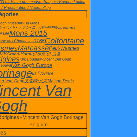
03-04 Visite du cinéaste français Bastien Loukia
 / Présentation / Voorstelling
égories
Gogh Museum
Visit Mons
Cuesmes
ンセント•ファン•ゴッホ
walking
Mons 2015
or Life
Colfontaine
RTBF
sse aux Chandelles
Marcasse
smes
Petit-Wasmes
빈센트 반 고흐
 MB
Grand-Hornu
igines
Kirk Douglas
Vincent VAn Gogh
Van Gogh Europe
Depuydt
orinage
La Province
文森特•凡高
Maison Denis
on Van Gogh
incent Van
ogh
es