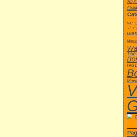
2026-
About
Cat
Van 
フィ
Lust f
Marca
Wa
Télé
Bor
Filip 
B
Mais
V
G
Pag