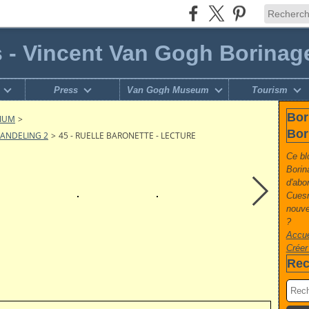
s - Vincent Van Gogh Borinag
Press
Van Gogh Museum
Tourism
Bor
GIUM
>
Bor
WANDELING 2
>
45 - RUELLE BARONETTE - LECTURE
Ce bl
Borin
d'abo
Cuesm
nouvel
?
Accue
Créer
Rec