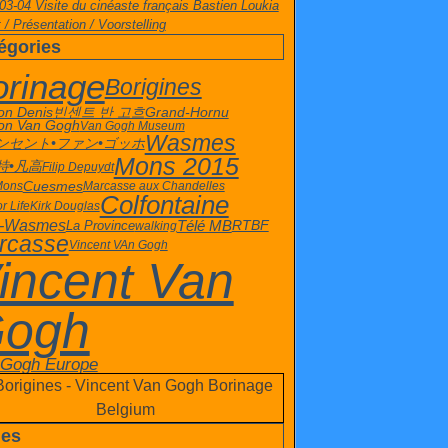
03-04 Visite du cinéaste français Bastien Loukia
 / Présentation / Voorstelling
égories
orinage
Borigines
빈센트 반 고흐
on Denis
Grand-Hornu
on Van Gogh
Van Gogh Museum
Wasmes
ンセント•ファン•ゴッホ
Mons 2015
特•凡高
Filip Depuydt
Cuesmes
 Mons
Marcasse aux Chandelles
Colfontaine
or Life
Kirk Douglas
t-Wasmes
La Province
Télé MB
RTBF
walking
rcasse
Vincent VAn Gogh
incent Van
ogh
 Gogh Europe
es