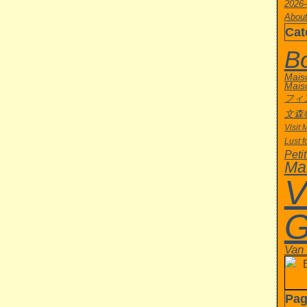
2026-
About
Cat
B
Mais
Mais
フィ
文森
Visit
Lust f
Peti
Ma
V
G
Van
Pag