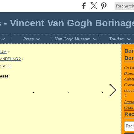
s - Vincent Van Gogh Borinag
Press
Van Gogh Museum
Tourism
Bor
GIUM
>
Bor
WANDELING 2
>
ARCASSE
Ce bl
Borin
casse
d'abo
Cuesm
nouvel
?
Accue
Créer
Rec