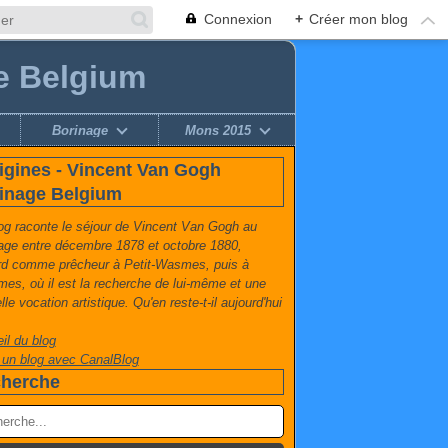
Connexion
+
Créer mon blog
e Belgium
Borinage
Mons 2015
igines - Vincent Van Gogh
inage Belgium
og raconte le séjour de Vincent Van Gogh au
age entre décembre 1878 et octobre 1880,
rd comme prêcheur à Petit-Wasmes, puis à
es, où il est la recherche de lui-même et une
le vocation artistique. Qu'en reste-t-il aujourd'hui
il du blog
 un blog avec CanalBlog
herche