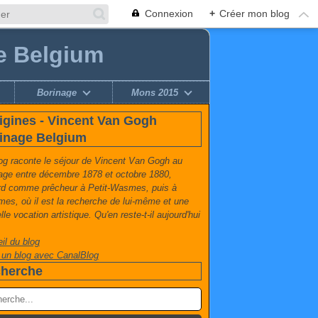
Connexion
+
Créer mon blog
e Belgium
Borinage
Mons 2015
igines - Vincent Van Gogh
inage Belgium
og raconte le séjour de Vincent Van Gogh au
age entre décembre 1878 et octobre 1880,
rd comme prêcheur à Petit-Wasmes, puis à
es, où il est la recherche de lui-même et une
le vocation artistique. Qu'en reste-t-il aujourd'hui
il du blog
 un blog avec CanalBlog
herche