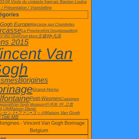
03-04 Visite du cinéaste français Bastien Loukia
 / Présentation / Voorstelling
égories
 Gogh Europe
Marcasse aux Chandelles
rcasse
La Province
Kirk Douglas
walking
文森特•凡高
nt VAn Gogh
Visit Mons
ns 2015
incent Van
ogh
smes
Borigines
orinage
Grand-Hornu
lfontaine
Petit-Wasmes
Cuesmes
빈센트 반 고흐
Depuydt
Van Gogh Museum
Maison Denis
or Life
ンセント•ファン•ゴッホ
Maison Van Gogh
Télé MB
F
es