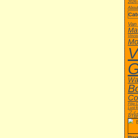
2026-
About
Cat
Van
Ma
Vince
Mo
V
G
Wa
B
Co
Filip 
Lust f
フィ
RTB
Pag