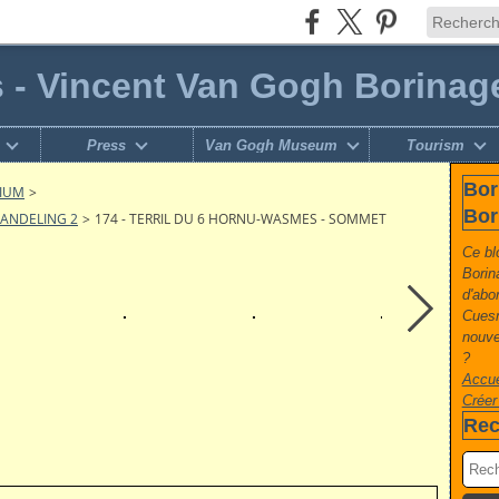
s - Vincent Van Gogh Borinag
Press
Van Gogh Museum
Tourism
Bor
GIUM
>
Bor
WANDELING 2
>
174 - TERRIL DU 6 HORNU-WASMES - SOMMET
Ce bl
Borin
d'abo
Cuesm
nouvel
?
Accue
Créer
Rec