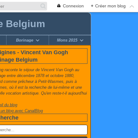
Connexion
+
Créer mon blog
e Belgium
Borinage
Mons 2015
igines - Vincent Van Gogh
inage Belgium
og raconte le séjour de Vincent Van Gogh au
age entre décembre 1878 et octobre 1880,
rd comme prêcheur à Petit-Wasmes, puis à
es, où il est la recherche de lui-même et une
le vocation artistique. Qu'en reste-t-il aujourd'hui
il du blog
 un blog avec CanalBlog
herche