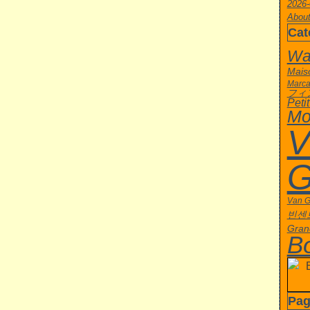
2026-
About
Cat
Wa
Mais
Marca
フィ
Peti
Mo
V
G
Van 
빈센
Gran
B
Pag