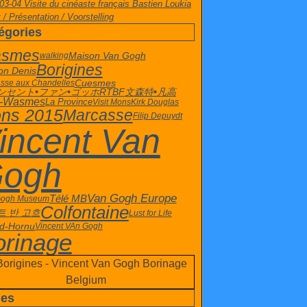
03-04 Visite du cinéaste français Bastien Loukia
 / Présentation / Voorstelling
égories
smes
Maison Van Gogh
walking
Borigines
on Denis
Cuesmes
sse aux Chandelles
文森特•凡高
ンセント•ファン•ゴッホ
RTBF
t-Wasmes
La Province
Visit Mons
Kirk Douglas
ns 2015
Marcasse
Filip Depuydt
incent Van
ogh
Van Gogh Europe
Télé MB
Gogh Museum
Colfontaine
트 반 고흐
Lust for Life
d-Hornu
Vincent VAn Gogh
orinage
es