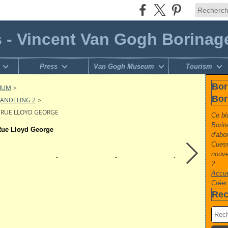
s - Vincent Van Gogh Borinag
Press
Van Gogh Museum
Tourism
Bor
GIUM
>
Bor
WANDELING 2
>
& RUE LLOYD GEORGE
Ce bl
Borin
 Rue Lloyd George
d'abo
Cuesm
nouvel
?
Accue
Créer
Rec