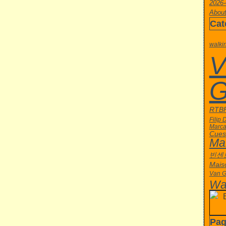
2026-
About
Cat
walki
V
G
RTB
Filip 
Marca
Cue
Ma
빈센
Mais
Van 
Wa
Pag