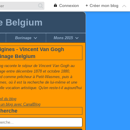
Connexion
+
Créer mon blog
e Belgium
Borinage
Mons 2015
igines - Vincent Van Gogh
inage Belgium
og raconte le séjour de Vincent Van Gogh au
age entre décembre 1878 et octobre 1880,
rd comme prêcheur à Petit-Wasmes, puis à
es, où il est la recherche de lui-même et une
le vocation artistique. Qu'en reste-t-il aujourd'hui
il du blog
 un blog avec CanalBlog
herche