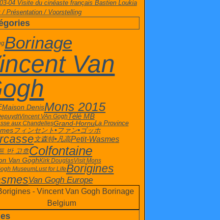
03-04 Visite du cinéaste français Bastien Loukia
 / Présentation / Voorstelling
égories
Borinage
ng
incent Van
ogh
Mons 2015
Maison Denis
F
Télé MB
Depuydt
Vincent VAn Gogh
Grand-Hornu
La Province
sse aux Chandelles
smes
フィンセント•ファン•ゴッホ
rcasse
文森特•凡高
Petit-Wasmes
Colfontaine
트 반 고흐
on Van Gogh
Kirk Douglas
Visit Mons
Borigines
Gogh Museum
Lust for Life
smes
Van Gogh Europe
es