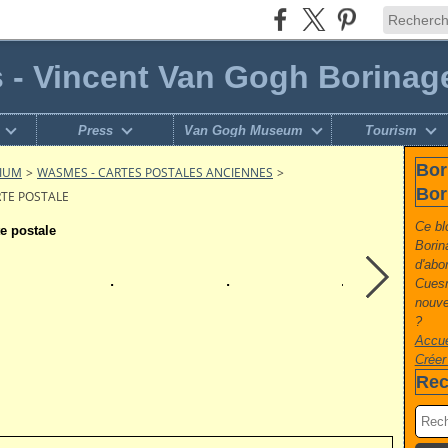
s - Vincent Van Gogh Borinag
Press
Van Gogh Museum
Tourism
Bor
GIUM
>
WASMES - CARTES POSTALES ANCIENNES
>
Bor
RTE POSTALE
Ce bl
te postale
Borin
d'abo
Cuesm
nouvel
?
Accue
Créer
Rec