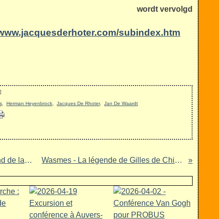
wordt vervolgd
//www.jacquesderhoter.com/subindex.htm
]
s
,
Herman Heyenbrock
,
Jacques De Rhoter
,
Jan De Waardt
Publication - Vincent Van Gogh au fond de la mine - Bruno Vouters
Wasmes - La légende de Gilles de Chin et de la Pucelette