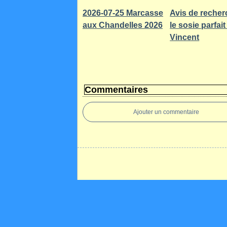
2026-07-25 Marcasse
Avis de recher
aux Chandelles 2026
le sosie parfait
Vincent
Commentaires
Ajouter un commentaire
Voir le profil de
DEFI66
sur le portail