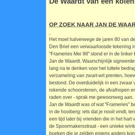
De Waardt van een kolen
OP ZOEK NAAR JAN DE WAARD
Het moet halverwege de jaren 80 van de
Den Briel een verwaarloosde tekening in
“Frameries Mei 98” stond er in de link
Jan de Waardt. Waarschijnlijk signeerde 
lang na te denken voor het luttele bedra
verzameling van zwart-wit prenten, hoewe
bestond. De overduidelijk in een zwaar 
rokende schoorstenen, de afvalhopen en 
raden over - sprak me gewoonweg aan. Om
Jan de Waardt was of wat “Frameries” b
in de hooiberg: iets dat je nooit vindt, t
een tijd later bij vrienden die in het ha
de Spoormakersstraat - een unieke winke
boeken die je zelden ergens anders ko