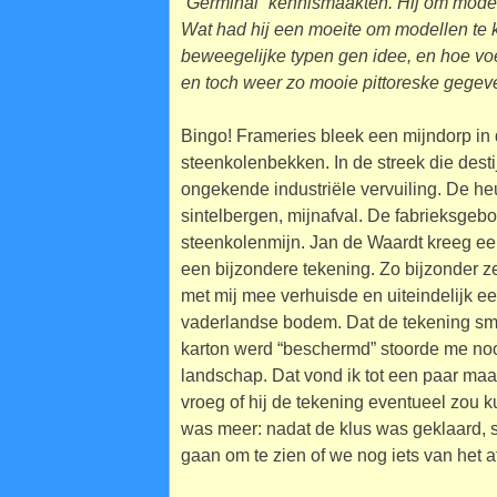
“Germinal” kennismaakten. Hij om model
Wat had hij een moeite om modellen te 
beweegelijke typen gen idee, en hoe voel
en toch weer zo mooie pittoreske gegevens
Bingo! Frameries bleek een mijndorp in 
steenkolenbekken. In de streek die dest
ongekende industriële vervuiling. De heuv
sintelbergen, mijnafval. De fabrieksgeb
steenkolenmijn. Jan de Waardt kreeg ee
een bijzondere tekening. Zo bijzonder ze
met mij mee verhuisde en uiteindelijk ee
vaderlandse bodem. Dat de tekening smer
karton werd “beschermd” stoorde me nooi
landschap. Dat vond ik tot een paar maa
vroeg of hij de tekening eventueel zou ku
was meer: nadat de klus was geklaard, s
gaan om te zien of we nog iets van het