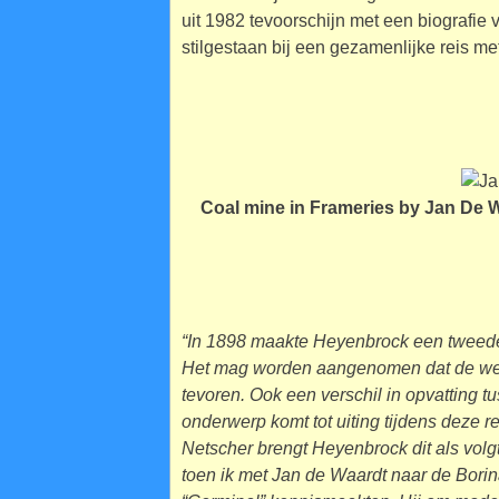
uit 1982 tevoorschijn met een biografi
stilgestaan bij een gezamenlijke reis m
Coal mine in Frameries by Jan De W
“In 1898 maakte Heyenbrock een tweede
Het mag worden aangenomen dat de werkp
tevoren. Ook een verschil in opvatting t
onderwerp komt tot uiting tijdens deze re
Netscher brengt Heyenbrock dit als volg
toen ik met Jan de Waardt naar de Borin