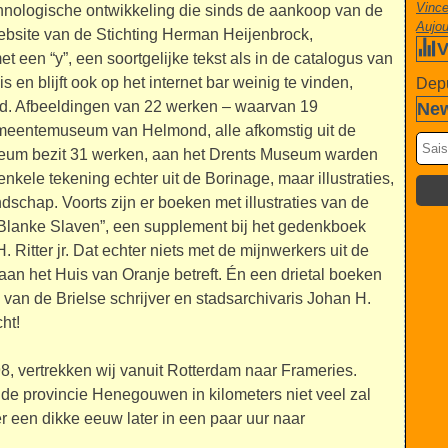
Vince
echnologische ontwikkeling die sinds de aankoop van de
Aujou
ebsite van de Stichting Herman Heijenbrock,
V
et een “y”, een soortgelijke tekst als in de catalogus van
s en blijft ook op het internet bar weinig te vinden,
Depu
d. Afbeeldingen van 22 werken – waarvan 19
New
Gemeentemuseum van Helmond, alle afkomstig uit de
useum bezit 31 werken, aan het Drents Museum warden
kele tekening echter uit de Borinage, maar illustraties,
ndschap. Voorts zijn er boeken met illustraties van de
 Blanke Slaven”, een supplement bij het gedenkboek
 Ritter jr. Dat echter niets met de mijnwerkers uit de
an het Huis van Oranje betreft. Én een drietal boeken
” van de Brielse schrijver en stadsarchivaris Johan H.
ht!
8, vertrekken wij vanuit Rotterdam naar Frameries.
de provincie Henegouwen in kilometers niet veel zal
er een dikke eeuw later in een paar uur naar