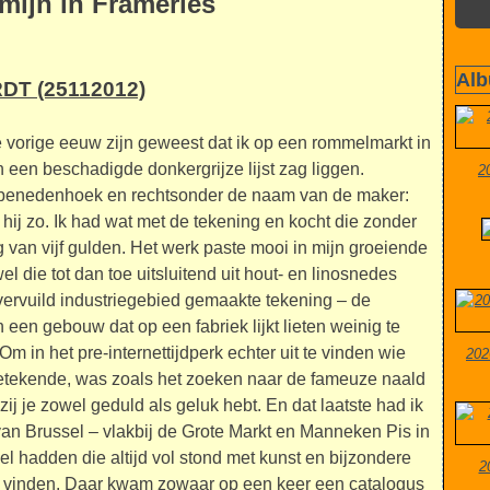
mijn in Frameries
Alb
T (25112012)
 vorige eeuw zijn geweest dat ik op een rommelmarkt in
 een beschadigde donkergrijze lijst zag liggen.
2
er benedenhoek en rechtsonder de naam van de maker:
hij zo. Ik had wat met de tekening en kocht die zonder
g van vijf gulden. Het werk paste mooi in mijn groeiende
l die tot dan toe uitsluitend uit hout- en linosnedes
vervuild industriegebied gemaakte tekening – de
een gebouw dat op een fabriek lijkt lieten weinig te
 in het pre-internettijdperk echter uit te vinden wie
202
etekende, was zoals het zoeken naar de fameuze naald
enzij je zowel geduld als geluk hebt. En dat laatste had ik
rt van Brussel – vlakbij de Grote Markt en Manneken Pis in
l hadden die altijd vol stond met kunst en bijzondere
2
n vinden. Daar kwam zowaar op een keer een catalogus