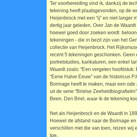
Ter voorbereiding vind ik, dankzij de t
tekening heeft plaatsgevonden, op de w
Heijenbrock met een “ij” en niet langer m
dertig jaar geleden. Over Jan de Waardt i
hoewel goed door zoeken wordt beloon
tekeningen - die in bezit zijn van het 
collectie van Heijenbrock. Het Rijksm
recent 5 tekeningen geschonken. Geen en
portretstudies, karikaturen, een enkel la
Waardt zoals: “Een vergeten hoofdstuk:
“Eene Halve Eeuw” van de historicus P.H.
Borinage heeft te maken, maar een ode a
uit de serie “Brielse Zeeheldbiografieën
Been. Den Briel, waar ik de tekening koc
Net als Heijenbrock en de Waardt in 189
Hoewel de afstand naar de Borinage en 
verschillen met die van toen, reizen wij 
toe.