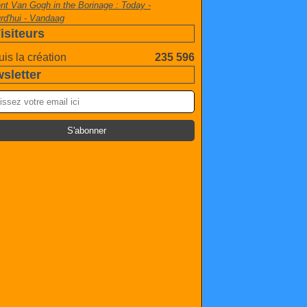
nt Van Gogh in the Borinage : Today -
rd'hui - Vandaag
isiteurs
is la création
235 596
sletter