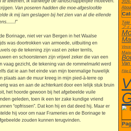
 te tekenen, ik vanwege de landschappelijke motieven.
2026-
About
krijgen. Van poseren hadden die moe-afgesloofde
Cat
de ik mij lam geslagen bij het zien van al die ellende
.......!”
Télé
フィ
Mo
de Borinage, niet ver van Bergen in het Waalse
Ma
ijds was doortrokken van armoede, uitbuiting en
Vince
els op de tekening zijn vast en zeker terrils,
Mais
Bo
ouwen en schoorstenen zijn vrijwel zeker die van een
Van
n vaag gezicht, de tekening van de rommelmarkt werd
lfs dat ie aan het einde van mijn toenmalige huwelijk
Filip
V
n plaats aan de muur kreeg in mijn pied-à-terre op
ig was en aan de achterkant door een lelijk stuk bruin
t, het hoorde gewoon bij het afgebeelde vuile
G
nden geleden, toen ik een ter zake kundige vriend
nnen “opfrissen”. Dat kon hij en dat deed hij. Maar er
telde hij voor om naar Frameries en de Borinage te
 afgebeelde zouden kunnen terugvinden.
Pa