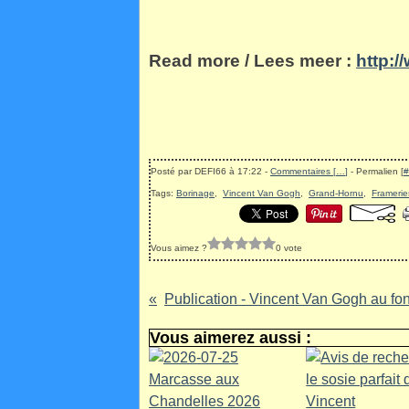
Read more / Lees meer :
http:
Posté par DEFI66 à 17:22 -
Commentaires [
…
]
- Permalien [
#
Tags:
Borinage
,
Vincent Van Gogh
,
Grand-Hornu
,
Framerie
Vous aimez ?
0 vote
Vous aimerez aussi :