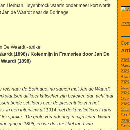
e van Herman Heyenbrock waarin onder meer kort wordt
et Jan de Waardt naar de Borinage.
2026
Cont
Art
aardt (1898) / Kolenmijn in Frameries door Jan De
2026
Waardt (1898)
Marca
2026
Avis 
2026-
Courr
 reis naar de Borinage, nu samen met Jan de Waardt.
2026-
laatsen dit keer kritischer zijn bekeken dan acht jaar
Oise
ussen beide schilders over de presentatie van het
2026
is. In een interview uit 1914 met de kunstcriticus Frans
Charl
Des h
t ter sprake: “De grote verandering in mijn leven kwam
2026
age ging in 1898, en we dus met het land van
Peti