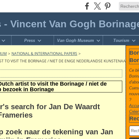
s - Vincent Van Gogh Borinag
Press
Van Gogh Museum
Tourism
Bor
GIUM
>
NATIONAL & INTERNATIONAL PAPERS
>
Bor
ST TO VISIT THE BORINAGE / NIET DE ENIGE NEDERLANDSE KUNSTENAAR OP B
Ce bl
Borin
d'abo
tch artist to visit the Borinage / niet de
Cuesm
 bezoek in Borinage
nouve
?
r's search for Jan De Waardt
Accue
Créer
Frameries
Rec
p zoek naar de tekening van Jan