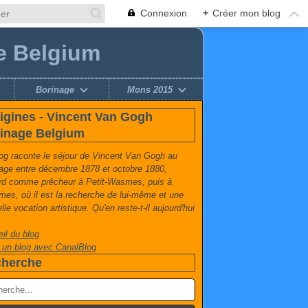
Connexion
+
Créer mon blog
e Belgium
Borinage
Mons 2015
igines - Vincent Van Gogh
inage Belgium
EZOEK IN BORINAGE
og raconte le séjour de Vincent Van Gogh au
age entre décembre 1878 et octobre 1880,
rd comme prêcheur à Petit-Wasmes, puis à
es, où il est la recherche de lui-même et une
lle vocation artistique. Qu'en reste-t-il aujourd'hui
il du blog
 un blog avec CanalBlog
herche