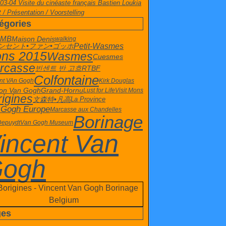
03-04 Visite du cinéaste français Bastien Loukia
 / Présentation / Voorstelling
égories
 MB
Maison Denis
walking
Petit-Wasmes
ンセント•ファン•ゴッホ
ns 2015
Wasmes
Cuesmes
rcasse
빈센트 반 고흐
RTBF
Colfontaine
nt VAn Gogh
Kirk Douglas
Grand-Hornu
on Van Gogh
Lust for Life
Visit Mons
rigines
文森特•凡高
La Province
 Gogh Europe
Marcasse aux Chandelles
Borinage
 Depuydt
Van Gogh Museum
incent Van
ogh
ges