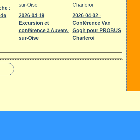
che :
 de
2026-04-19
2026-04-02 -
Excursion et
Conférence Van
conférence à Auvers-
Gogh pour PROBUS
sur-Oise
Charleroi
 Canalblog
Top articles
Contact
Signaler un abus
C.G.U.
Cookies et données