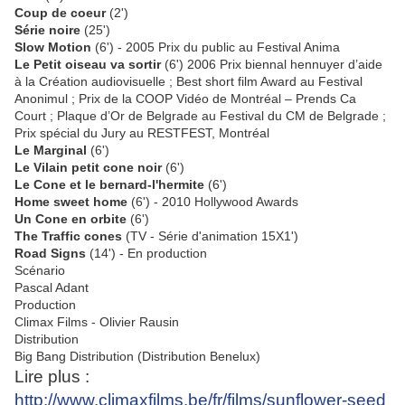
Coup de coeur
(2')
Série noire
(25')
Slow Motion
(6') - 2005 Prix du public au Festival Anima
Le Petit oiseau va sortir
(6') 2006 Prix biennal hennuyer d’aide
à la Création audiovisuelle ; Best short film Award au Festival
Anonimul ; Prix de la COOP Vidéo de Montréal – Prends Ca
Court ; Plaque d’Or de Belgrade au Festival du CM de Belgrade ;
Prix spécial du Jury au RESTFEST, Montréal
Le Marginal
(6')
Le Vilain petit cone noir
(6')
Le Cone et le bernard-l'hermite
(6')
Home sweet home
(6') - 2010 Hollywood Awards
Un Cone en orbite
(6')
The Traffic cones
(TV - Série d'animation 15X1')
Road Signs
(14') - En production
Scénario
Pascal Adant
Production
Climax Films - Olivier Rausin
Distribution
Big Bang Distribution (Distribution Benelux)
Lire plus :
http://www.climaxfilms.be/fr/films/sunflower-seed