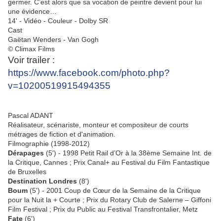
germer. C’est alors que sa vocation de peintre devient pour lui
une évidence…
14' - Vidéo - Couleur - Dolby SR
Cast
Gaëtan Wenders - Van Gogh
© Climax Films
Voir trailer :
https://www.facebook.com/photo.php?
v=10200519915494355
Pascal ADANT
Réalisateur, scénariste, monteur et compositeur de courts
métrages de fiction et d'animation.
Filmographie (1998-2012)
Dérapages
(5') - 1998 Petit Rail d’Or à la 38ème Semaine Int. de
la Critique, Cannes ; Prix Canal+ au Festival du Film Fantastique
de Bruxelles
Destination Londres
(8')
Boum
(5') - 2001 Coup de Cœur de la Semaine de la Critique
pour la Nuit la + Courte ; Prix du Rotary Club de Salerne – Giffoni
Film Festival ; Prix du Public au Festival Transfrontalier, Metz
Fate
(6')