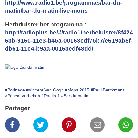
http://www.radio1.be/programmas/bar-du-
matin/bar-du-matin-live-mons
Herbrluister het programma :
http://radioplus.be/#/radio1/herbeluister/8f424
63b-9160-11e3-b45a-00163edf75b7/e619ab8f-
db61-11e4-b9aa-00163edf48dd/
#Borinage
#Vincent Van Gogh
#Mons 2015
#Paul Berckmans
#Pascal Verbeken
#Radiio 1
#Bar du matin
Partager