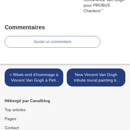
Commentaires
Ajouter un commentaire
< Week-end d'hommage à
New Vincent Van Gogh
Vincent Van Gogh à Petit
tribute mural painting by
Wasmes : 30 & 31 juillet
Claudia Mejià >
2022 : "BorImages" et
"Marcasse aux Chandelles"
Hébergé par Canalblog
Top articles
Pages
Contact