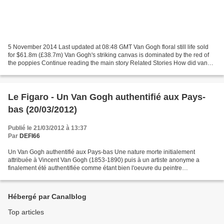
5 November 2014 Last updated at 08:48 GMT Van Gogh floral still life sold
for $61.8m (£38.7m) Van Gogh's striking canvas is dominated by the red of
the poppies Continue reading the main story Related Stories How did van
Gogh find colour? Rare Van Gogh...
Le Figaro - Un Van Gogh authentifié aux Pays-
bas (20/03/2012)
Publié le 21/03/2012 à 13:37
Par
DEFI66
Un Van Gogh authentifié aux Pays-bas Une nature morte initialement
attribuée à Vincent Van Gogh (1853-1890) puis à un artiste anonyme a
finalement été authentifiée comme étant bien l'oeuvre du peintre
impressionniste néerlandais, ont annoncé des chercheurs...
Hébergé par Canalblog
Top articles