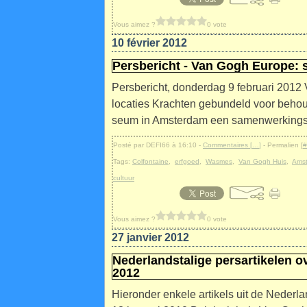
Vous aimez ?
0 vote
10 février 2012
Persbericht - Van Gogh Europe:
Persbericht, donderdag 9 februari 20
locaties Krachten gebundeld voor beho
seum in Amsterdam een samenwerkingsov
Posté par DEFI66 à 16:10 -
Commentaires [
…
]
- Permalien [
#
Tags:
Colfontaine
,
erfgoed
,
Wasmes
,
Van Gogh Huis
,
Ams
cultuur
Vous aimez ?
0 vote
27 janvier 2012
Nederlandstalige persartikelen o
2012
Hieronder enkele artikels uit de Nederl