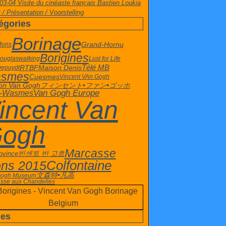
03-04 Visite du cinéaste français Bastien Loukia
 / Présentation / Voorstelling
égories
Borinage
Grand-Hornu
 Mons
Borigines
Douglas
walking
Lust for Life
Maison Denis
Télé MB
RTBF
Depuydt
smes
Cuesmes
Vincent VAn Gogh
on Van Gogh
フィンセント•ファン•ゴッホ
Van Gogh Europe
t-Wasmes
incent Van
ogh
Marcasse
빈센트 반 고흐
ovince
ns 2015
Colfontaine
文森特•凡高
Gogh Museum
sse aux Chandelles
es