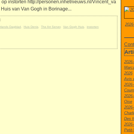
op instorten http://personen.inhetnieuws.nl/Vincent_va
Huis van Van Gogh in Borinage...
]
2026
rlands Dagblad
,
Huis Denis
,
The Art Server
,
Van Gogh Huis
,
instorten
Cont
Art
2026-
Marca
2026
Avis 
2026-
Courr
2026-
Oise
2026-
Charl
Des h
2026-
Peti