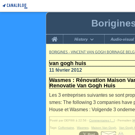
Borigine
Home
History
Audio-visual
BORIGINES - VINCENT VAN GOGH BORINAGE BEL
van gogh huis
11 février 2012
Wasmes : Rénovation Maison Van
Renovatie Van Gogh Huis
Les 3 entreprises suivantes se sont pr
smes: The following 3 companies have p
House et Wasmes : Volgende 3 onderne
Posté par DEFI66 à 22:56 -
Commentaires [
…
]
- Permalien [
#
Tags:
Colfontaine
,
Wasmes
,
Maison Van Gogh
,
Van Gogh 