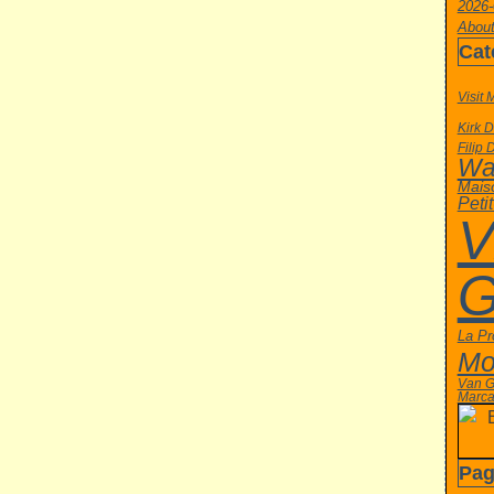
2026-
About
Cat
Visit
Kirk 
Filip 
Wa
Mais
Peti
V
G
La Pr
Mo
Van 
Marca
Pag