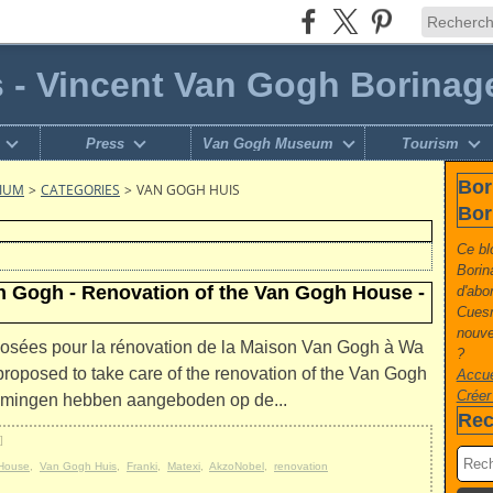
s - Vincent Van Gogh Borinag
Press
Van Gogh Museum
Tourism
Bor
GIUM
>
CATEGORIES
>
VAN GOGH HUIS
Bor
Ce bl
Borin
 Gogh - Renovation of the Van Gogh House -
d'abo
Cuesm
nouvel
oposées pour la rénovation de la Maison Van Gogh à Wa
?
roposed to take care of the renovation of the Van Gogh
Accue
Créer
mingen hebben aangeboden op de...
Rec
]
House
,
Van Gogh Huis
,
Franki
,
Matexi
,
AkzoNobel
,
renovation