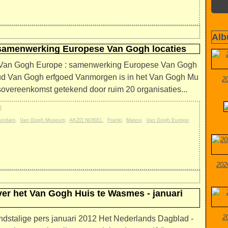
Alb
 samenwerking Europese Van Gogh locaties
12 Van Gogh Europe : samenwerking Europese Van Gogh
ud Van Gogh erfgoed Vanmorgen is in het Van Gogh Mu
2
ereenkomst getekend door ruim 20 organisaties...
]
terdam
,
Van Gogh Museum
,
AKZO NOBEL
,
Franki
,
Matexi
,
Van Gogh Europe
,
202
ver het Van Gogh Huis te Wasmes - januari
2
andstalige pers januari 2012 Het Nederlands Dagblad -