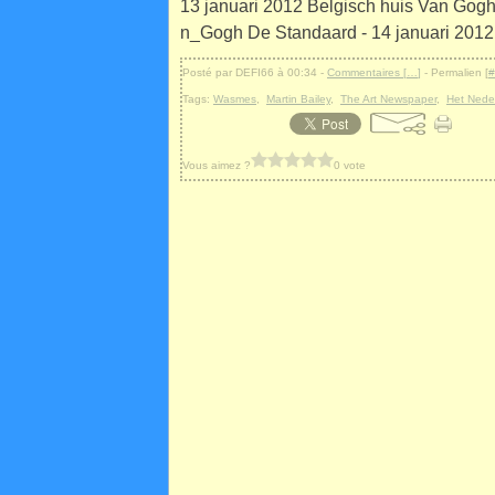
13 januari 2012 Belgisch huis Van Gogh 
n_Gogh De Standaard - 14 januari 2012 
Posté par DEFI66 à 00:34 -
Commentaires [
…
]
- Permalien [
#
Tags:
Wasmes
,
Martin Bailey
,
The Art Newspaper
,
Het Nede
Vous aimez ?
0 vote