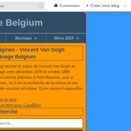
Connexion
+
Créer mon blog
e Belgium
Borinage
Mons 2015
igines - Vincent Van Gogh
inage Belgium
og raconte le séjour de Vincent Van Gogh au
age entre décembre 1878 et octobre 1880,
rd comme prêcheur à Petit-Wasmes, puis à
es, où il est la recherche de lui-même et une
le vocation artistique. Qu'en reste-t-il aujourd'hui
il du blog
 un blog avec CanalBlog
herche