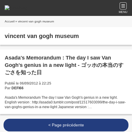
MENU
Accueil
» vincent van gogh museum
vincent van gogh museum
Asada's Memorandum : The day I saw Van
Gogh's genius in a new light - ゴッホの本当のす
ごさを知った日
Publié le 06/09/2012 à 22:25
Par
DEFI66
Asada's Memorandum The day I saw Van Gogh's genius in a new light.
English version : http://asada0.tumblr.com/post/11517603099/the-day-i-saw-
van-goghs-genius-in-a-new-light Japanese version :
http://asada0.tumblr.com/post/11323024757
< Page précédente