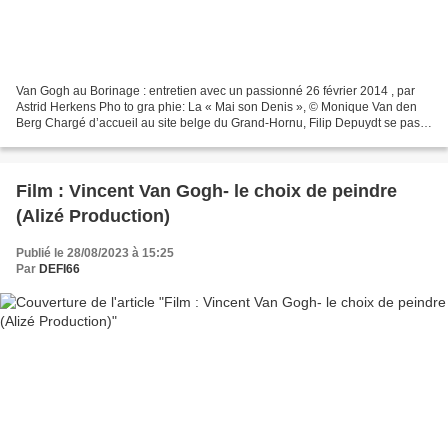
Van Gogh au Borinage : entretien avec un passionné 26 février 2014 , par
Astrid Herkens Pho to gra phie: La « Mai son Denis », © Monique Van den
Berg Chargé d’accueil au site belge du Grand-Hornu, Filip Depuydt se pas
sionne pour le séjour qu’a accom...
Film : Vincent Van Gogh- le choix de peindre
(Alizé Production)
Publié le 28/08/2023 à 15:25
Par
DEFI66