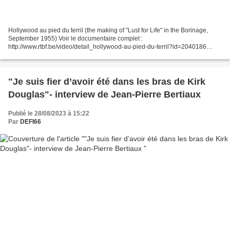
Hollywood au pied du terril (the making of "Lust for Life" in the Borinage,
September 1955) Voir le documentaire complet :
http://www.rtbf.be/video/detail_hollywood-au-pied-du-terril?id=2040186
RTBF 26 septembre 1955 : Kirk Douglas a pris froid 4 images...
"Je suis fier d’avoir été dans les bras de Kirk
Douglas"- interview de Jean-Pierre Bertiaux
Publié le 28/08/2023 à 15:22
Par
DEFI66