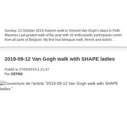
Sunday, 13 October 2019 Autumn walk in Vincent Van Gogh's steps in Petit-
Wasmes Last guided walk of the year with 20 enthusiastic participants comin
from all parts of Belgium. My first real bilingual walk, french and dutch).
Sunny weather, great athmosphere...
2019-09-12 Van Gogh walk with SHAPE ladies
Publié le 27/09/2019 à 21:47
Par
DEFI66