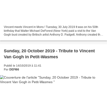
Vincent meets Vincent in Mons ! Tuesday, 30 July 2019 It was on his 50th
birthday that Walter Michael DeForest (New-York) paid a visit to the Van
Gogh bust created by Britisch artist Anthony D. Padgett. Anthony created the
sculpture as part of his “One...
Sunday, 20 October 2019 - Tribute to Vincent
Van Gogh in Petit-Wasmes
Publié le 14/10/2019 à 11:41
Par
DEFI66