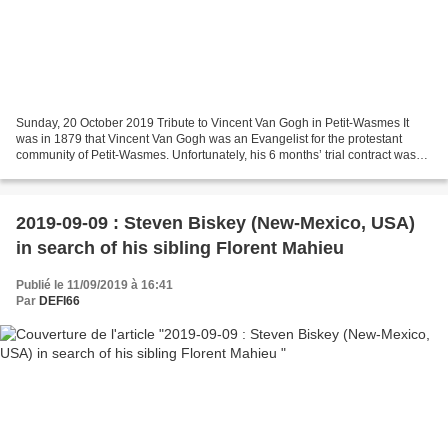
Sunday, 20 October 2019 Tribute to Vincent Van Gogh in Petit-Wasmes It
was in 1879 that Vincent Van Gogh was an Evangelist for the protestant
community of Petit-Wasmes. Unfortunately, his 6 months’ trial contract was
not extended and Vincent had to leave...
2019-09-09 : Steven Biskey (New-Mexico, USA)
in search of his sibling Florent Mahieu
Publié le 11/09/2019 à 16:41
Par
DEFI66