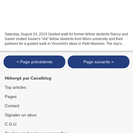
Saturday, August 24, 2019 Guided walk for former fellow students Nancy and
Xavier invited Xavier's "old" fellow students from Mons university and their
partners for a guided walk in Vincenht's steps in Petit-Wasmes. The day's
programme was completed by...
< Page précédente
Page suivante >
Hébergé par Canalblog
Top articles
Pages
Contact
Signaler un abus
C.G.U.