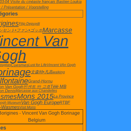
03-04 Visite du cinéaste français Bastien Loukia
 / Présentation / Voorstelling
égories
igines
Filip Depuydt
Marcasse
ンセント•ファン•ゴッホ
incent Van
ogh
Cuesmes
Douglas
Lust for Life
Vincent VAn Gogh
orinage
文森特•凡高
walking
lfontaine
Grand-Hornu
빈센트 반 고흐
Télé MB
on Van Gogh
on Denis
Marcasse aux Chandelles
Mons 2015
smes
La Province
Van Gogh Europe
RTBF
Gogh Museum
t-Wasmes
Visit Mons
es