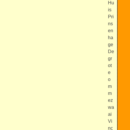
Hu
is
Pri
ns
en
ha
ge
De
gr
ot
e
o
m
m
ez
wa
ai
Vi
nc