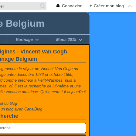
Connexion
+
Créer mon blog
e Belgium
Borinage
Mons 2015
igines - Vincent Van Gogh
inage Belgium
og raconte le séjour de Vincent Van Gogh au
age entre décembre 1878 et octobre 1880,
rd comme prêcheur à Petit-Wasmes, puis à
es, où il est la recherche de lui-même et une
le vocation artistique. Qu'en reste-t-il aujourd'hui
il du blog
 un blog avec CanalBlog
herche