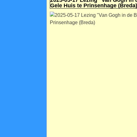
2025-05-17 Lezing "Van Gogh in 
Gele Huis te Prinsenhage (Breda