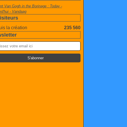
nt Van Gogh in the Borinage : Today -
rd'hui - Vandaag
isiteurs
is la création
235 560
sletter