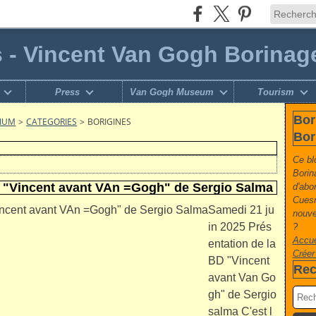
s - Vincent Van Gogh Borinag
Press
Van Gogh Museum
Tourism
Bor
GIUM
>
CATEGORIES
>
BORIGINES
Bor
Ce bl
Borin
D "Vincent avant VAn =Gogh" de Sergio Salma
d'abo
Cuesm
Samedi 21 ju
nouvel
in 2025 Prés
?
Accue
entation de la
Créer
BD "Vincent
Rec
avant Van Go
gh" de Sergio
salma C'est l