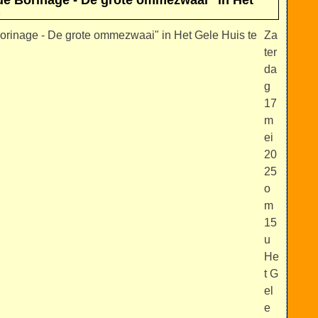
de Borinage - De grote ommezwaai" in Het
)
Za
ter
da
g
17
m
ei
20
25
o
m
15
u
He
t G
el
e