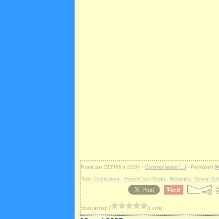
Posté par DEFI66 à 23:04 -
Commentaires [
…
]
- Permalien [
#
Tags:
Publication
,
Vincent Van Gogh
,
Borigines
,
Sergio Sa
Vous aimez ?
0 vote