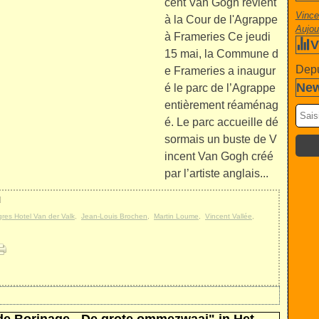
cent Van Gogh revient
Vince
à la Cour de l'Agrappe
Aujou
à Frameries Ce jeudi
V
15 mai, la Commune d
Depu
e Frameries a inaugur
New
é le parc de l’Agrappe
entièrement réaménag
é. Le parc accueille dé
sormais un buste de V
incent Van Gogh créé
par l’artiste anglais...
]
res Hotel Van der Valk
,
Jean-Louis Brochen
,
Martin Loume
,
Vincent Vallée
,