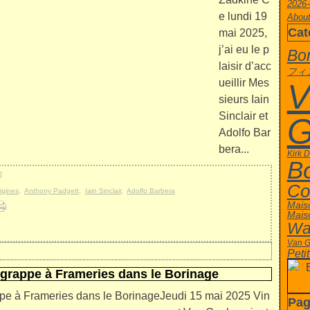
2026-
e lundi 19
About
Cat
mai 2025,
j’ai eu le p
Bor
laisir d’acc
フィ
ueillir Mes
V
sieurs Iain
Sinclair et
G
Adolfo Bar
bera...
Kirk 
B
]
Co
igines
,
Anthony Padgett
,
Iain Sinclair
,
Adolfo Barbera
Mais
Mais
Wa
Van 
Peti
Agrappe à Frameries dans le Borinage
Jeudi 15 mai 2025 Vin
Pag