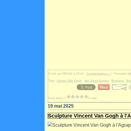
Posté par DEFI66 à 23:04 -
Commentaires [
…
]
- Permalien [
#
Tags:
Vincent VAn Gogh
,
Van Gogh Europe
,
Borinage
,
Bor
Vous aimez ?
0 vote
19 mai 2025
Sculpture Vincent Van Gogh à l'