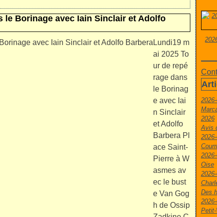
le Borinage avec Iain Sinclair et Adolfo
2026
Lundi19 m
ai 2025 To
ur de repé
Cont
rage dans
Art
le Borinag
e avec Iai
2026-
Marca
n Sinclair
2026
et Adolfo
Avis 
Barbera Pl
2026-
Courr
ace Saint-
2026-
Pierre à W
Oise
asmes av
2026-
ec le bust
Charl
Des h
e Van Gog
2026-
h de Ossip
Peti
Zadkine C