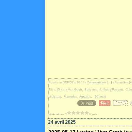
Posté par DEFI66 à 10:11 -
Commentaires [
…
]
- Permalien [
#
Tags:
Vincent Van Gogh
,
Borigines
,
Anthony Padgett
,
Cong
sculpture
,
Frameries
,
Agrappe
,
,Défence
Vous aimez ?
0 vote
24 avril 2025