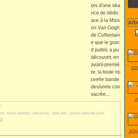
ors d'une séa
nce de dédic
ace à la Mais
Alb
on Van Gogh
de Colfontain
e que le gran
d public a pu
découvrir, en
avant-premiè
202
re, la toute no
uvelle bande
dessinée con
sacrée...
2
]
lma
,
bande dessinée
,
stripverhaal
,
comic strip
,
Vincent avant Van Gogh
2026