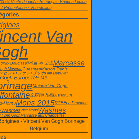
03-04 Visite du cinéaste français Bastien Loukia
 / Présentation / Voorstelling
égories
igines
incent Van
ogh
Marcasse
빈센트 반 고흐
ng
Kirk Douglas
Cuesmes
Maison Denis
Gogh Museum
ンセント•ファン•ゴッホ
Filip Depuydt
 Gogh Europe
Télé MB
orinage
Maison Van Gogh
lfontaine
文森特•凡高
Lust for Life
Mons 2015
d-Hornu
La Province
RTBF
Wasmes
t-Wasmes
Visit Mons
nt VAn Gogh
Marcasse aux Chandelles
es