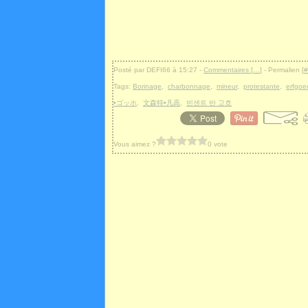
Posté par DEFI66 à 15:27 -
Commentaires [
…
]
- Permalien [
#
Tags:
Borinage
,
charbonnage
,
mineur
,
protestante
,
erfgoe
•ゴッホ
,
文森特•凡高
,
빈센트 반 고흐
Vous aimez ?
0 vote