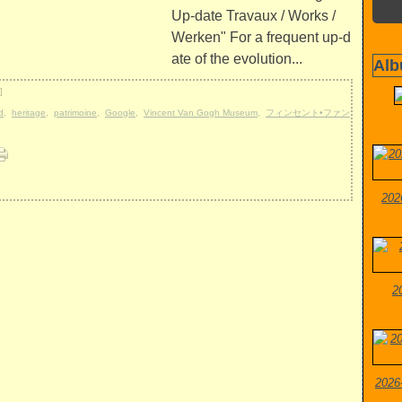
Up-date Travaux / Works /
Werken" For a frequent up-d
ate of the evolution...
Alb
]
d
,
heritage
,
patrimoine
,
Google
,
Vincent Van Gogh Museum
,
フィンセント•ファン
202
2
2026