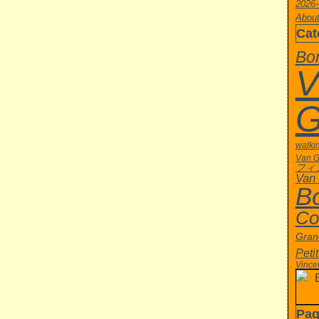
2026-
About
Cat
Bor
V
G
walki
Van 
フィ
Van
B
Co
Gran
Peti
Vince
Pag