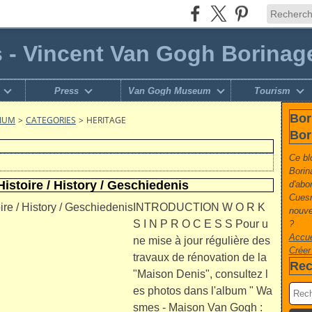
s - Vincent Van Gogh Borinag
Press
Van Gogh Museum
Tourism
Bor
GIUM
>
CATEGORIES
>
HERITAGE
Bor
Ce bl
Borin
istoire / History / Geschiedenis
d'abo
Cuesm
INTRODUCTION W O R K
nouvel
S I N P R O C E S S Pour u
?
Accue
ne mise à jour régulière des
Créer
travaux de rénovation de la
Rec
"Maison Denis", consultez l
es photos dans l'album " Wa
smes - Maison Van Gogh :