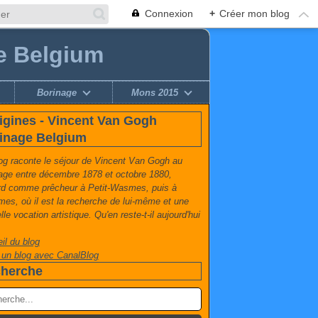
Connexion
+
Créer mon blog
e Belgium
Borinage
Mons 2015
igines - Vincent Van Gogh
inage Belgium
og raconte le séjour de Vincent Van Gogh au
age entre décembre 1878 et octobre 1880,
rd comme prêcheur à Petit-Wasmes, puis à
es, où il est la recherche de lui-même et une
le vocation artistique. Qu'en reste-t-il aujourd'hui
il du blog
 un blog avec CanalBlog
herche