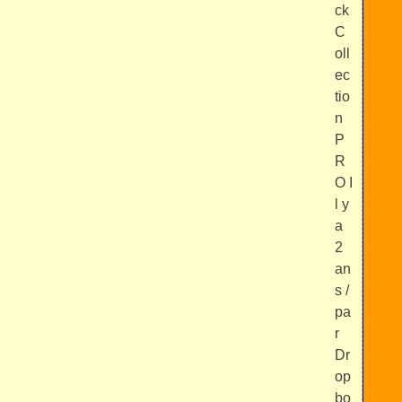
ck
C
oll
ec
tio
n
P
R
O I
l y
a
2
an
s /
pa
r
Dr
op
bo