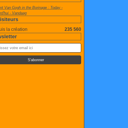
nt Van Gogh in the Borinage : Today -
rd'hui - Vandaag
isiteurs
is la création
235 560
sletter