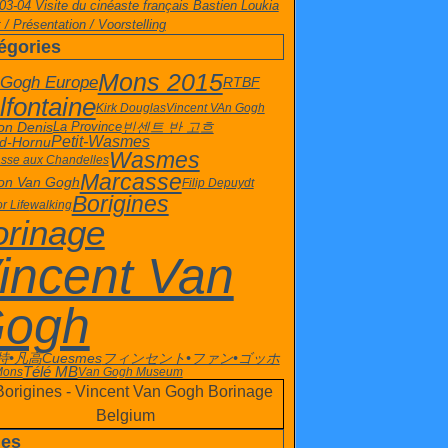
03-04 Visite du cinéaste français Bastien Loukia
 / Présentation / Voorstelling
égories
Mons 2015
 Gogh Europe
RTBF
lfontaine
Kirk Douglas
Vincent VAn Gogh
빈센트 반 고흐
on Denis
La Province
Petit-Wasmes
d-Hornu
Wasmes
sse aux Chandelles
Marcasse
on Van Gogh
Filip Depuydt
Borigines
or Life
walking
orinage
incent Van
ogh
特•凡高
Cuesmes
フィンセント•ファン•ゴッホ
Télé MB
 Mons
Van Gogh Museum
es