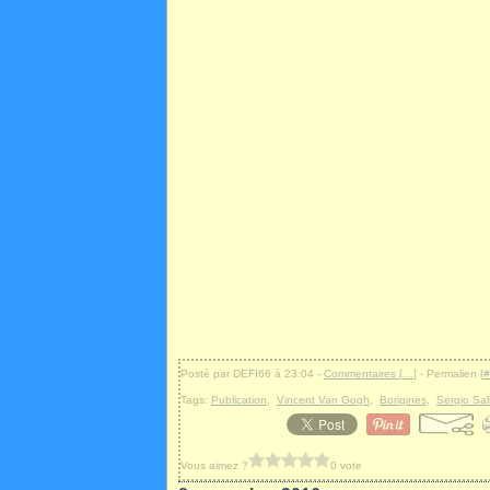
Posté par DEFI66 à 23:04 -
Commentaires [
…
]
- Permalien [
#
Tags:
Publication
,
Vincent Van Gogh
,
Borigines
,
Sergio Sa
Vous aimez ?
0 vote