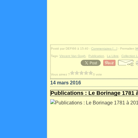
Posté par DEFI66 à 15:40 -
Commentaires [
…
]
- Permalien [
#
Tags:
Vincent Van Gogh
,
Publication
,
La Libre
,
Collection 
Vous aimez ?
0 vote
14 mars 2016
Publications : Le Borinage 1781 