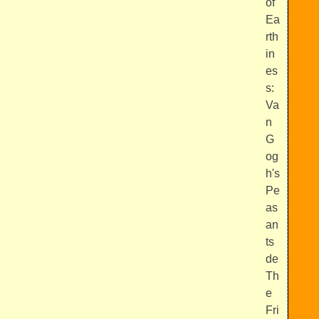
of
Ea
rth
in
es
s:
Va
n
G
og
h's
Pe
as
an
ts
de
Th
e
Fri