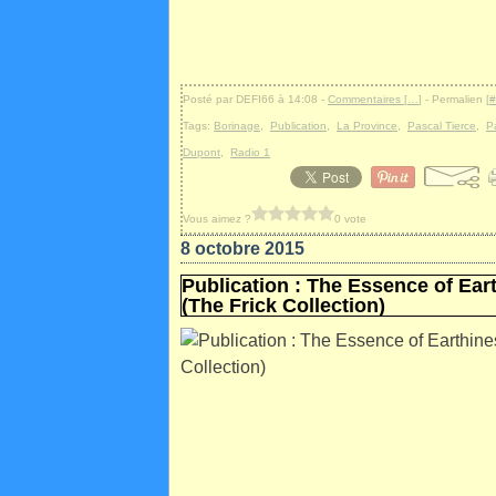
Posté par DEFI66 à 14:08 -
Commentaires [
…
]
- Permalien [
#
Tags:
Borinage
,
Publication
,
La Province
,
Pascal Tierce
,
P
Dupont
,
Radio 1
Vous aimez ?
0 vote
8 octobre 2015
Publication : The Essence of Ea
(The Frick Collection)