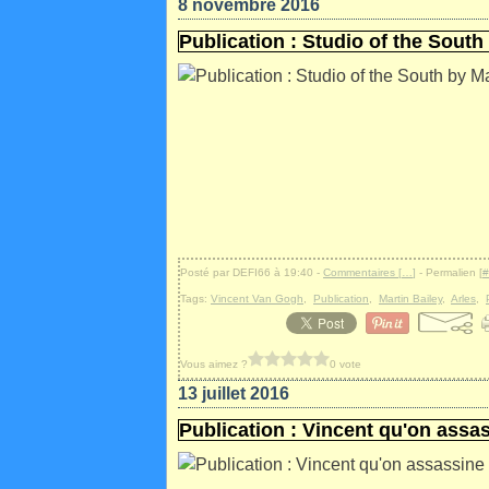
8 novembre 2016
Publication : Studio of the South
Posté par DEFI66 à 19:40 -
Commentaires [
…
]
- Permalien [
#
Tags:
Vincent Van Gogh
,
Publication
,
Martin Bailey
,
Arles
,
Vous aimez ?
0 vote
13 juillet 2016
Publication : Vincent qu'on assa