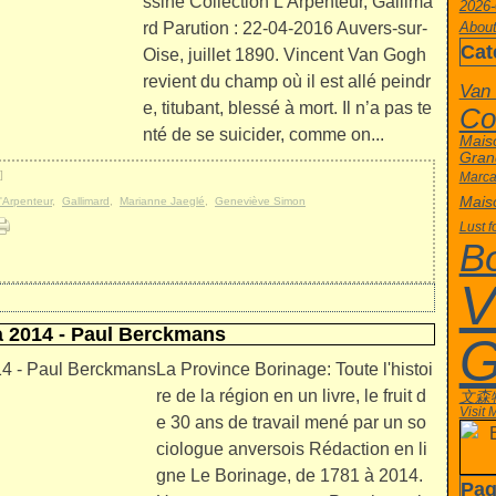
ssine Collection L'Arpenteur, Gallima
2026-
rd Parution : 22-04-2016 Auvers-sur-
About
Cat
Oise, juillet 1890. Vincent Van Gogh
revient du champ où il est allé peindr
Van
e, titubant, blessé à mort. Il n’a pas te
Co
nté de se suicider, comme on...
Mais
Gran
]
Marca
Mais
L'Arpenteur
,
Gallimard
,
Marianne Jaeglé
,
Geneviève Simon
Lust f
B
V
à 2014 - Paul Berckmans
G
La Province Borinage: Toute l'histoi
re de la région en un livre, le fruit d
文森
Visit
e 30 ans de travail mené par un so
ciologue anversois Rédaction en li
gne Le Borinage, de 1781 à 2014.
Pag