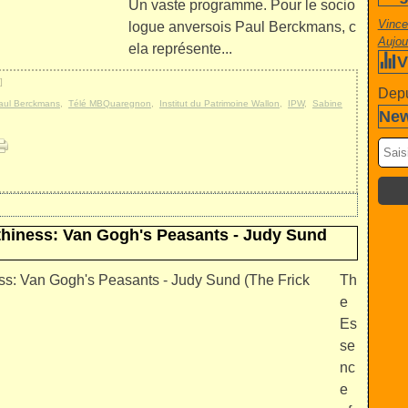
Un vaste programme. Pour le socio
Vince
logue anversois Paul Berckmans, c
Aujou
ela représente...
V
]
Depu
aul Berckmans
,
Télé MBQuaregnon
,
Institut du Patrimoine Wallon
,
IPW
,
Sabine
New
rthiness: Van Gogh's Peasants - Judy Sund
Th
e
Es
se
nc
e