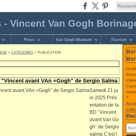
s - Vincent Van Gogh Borinag
Press
Van Gogh Museum
Tourism
Bor
GIUM
>
CATEGORIES
>
PUBLICATION
Bor
Ce bl
Borin
D "Vincent avant VAn =Gogh" de Sergio Salma
d'abo
Cuesm
Samedi 21 ju
nouvel
in 2025 Prés
?
Accue
entation de la
Créer
BD "Vincent
Rec
avant Van Go
gh" de Sergio
salma C'est l