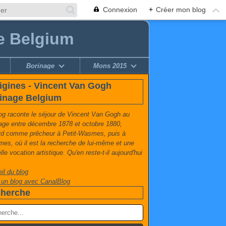
Connexion
+
Créer mon blog
e Belgium
Borinage
Mons 2015
igines - Vincent Van Gogh
inage Belgium
og raconte le séjour de Vincent Van Gogh au
age entre décembre 1878 et octobre 1880,
rd comme prêcheur à Petit-Wasmes, puis à
es, où il est la recherche de lui-même et une
le vocation artistique. Qu'en reste-t-il aujourd'hui
il du blog
 un blog avec CanalBlog
herche