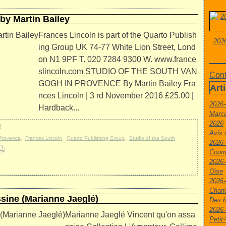
 by Martin Bailey
Frances Lincoln is part of the Quarto Publish
2026
ing Group UK 74-77 White Lion Street, Lond
on N1 9PF T. 020 7284 9300 W. www.france
slincoln.com STUDIO OF THE SOUTH VAN
Cont
GOGH IN PROVENCE By Martin Bailey Fra
Art
nces Lincoln | 3 rd November 2016 £25.00 |
2026-
Hardback...
Marca
2026
]
Avis 
Provence
,
Frances Lincoln
,
Quarto Publishing Group
,
Studio of the South
2026-
Courr
2026-
Oise
2026-
Charl
ssine (Marianne Jaeglé)
Des h
2026-
Marianne Jaeglé Vincent qu'on assa
Peti