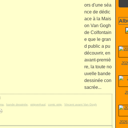
ors d'une séa
nce de dédic
ace à la Mais
Alb
on Van Gogh
de Colfontain
e que le gran
d public a pu
découvrir, en
avant-premiè
202
re, la toute no
uvelle bande
dessinée con
sacrée...
2
]
lma
,
bande dessinée
,
stripverhaal
,
comic strip
,
Vincent avant Van Gogh
2026