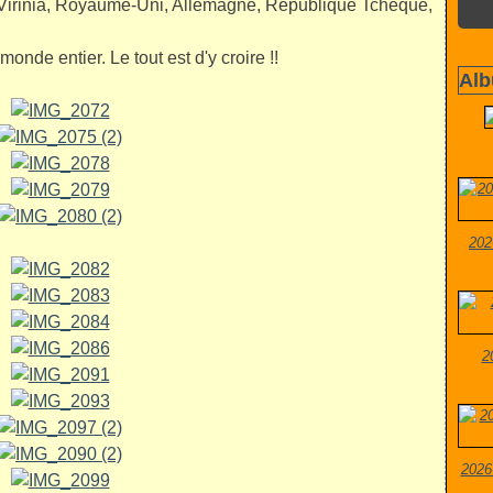
 Virinia, Royaume-Uni, Allemagne, République Tchèque,
onde entier. Le tout est d'y croire !!
Alb
202
2
2026