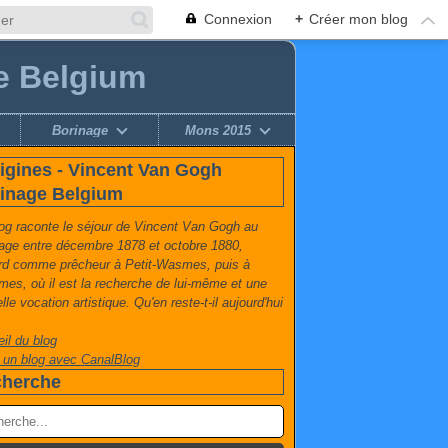
Connexion
+
Créer mon blog
e Belgium
Borinage
Mons 2015
igines - Vincent Van Gogh
inage Belgium
og raconte le séjour de Vincent Van Gogh au
age entre décembre 1878 et octobre 1880,
rd comme prêcheur à Petit-Wasmes, puis à
es, où il est la recherche de lui-même et une
lle vocation artistique. Qu'en reste-t-il aujourd'hui
il du blog
 un blog avec CanalBlog
herche