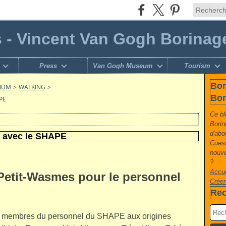
s - Vincent Van Gogh Borinag
Press
Van Gogh Museum
Tourism
Bor
GIUM
>
WALKING
>
Bor
PE
Ce bl
Borin
d'abo
 avec le SHAPE
Cuesm
nouve
?
Accue
etit-Wasmes pour le personnel
Créer
Rec
s membres du personnel du SHAPE aux origines