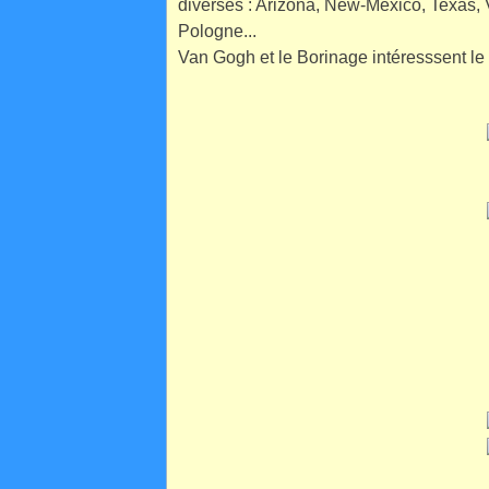
diverses : Arizona, New-Mexico, Texas,
Pologne...
Van Gogh et le Borinage intéresssent le m