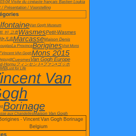
03-04 Visite du cinéaste français Bastien Loukia
 / Présentation / Voorstelling
égories
lfontaine
Van Gogh Museum
Wasmes
트 반 고흐
Petit-Wasmes
Marcasse
特•凡高
Maison Denis
Borigines
La Province
Douglas
Visit Mons
Mons 2015
F
Vincent VAn Gogh
Van Gogh Europe
Cuesmes
 Depuydt
d-Hornu
フィンセント•ファン•ゴッホ
 MB
Lust for Life
incent Van
ogh
Borinage
ng
Maison Van Gogh
sse aux Chandelles
ges