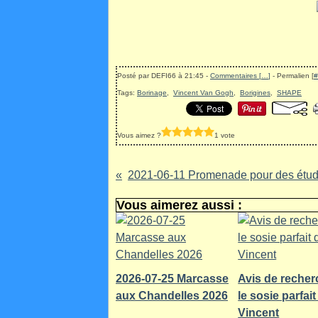
Posté par DEFI66 à 21:45 -
Commentaires [
…
]
- Permalien [
#
Tags:
Borinage
,
Vincent Van Gogh
,
Borigines
,
SHAPE
Vous aimez ?
1 vote
Vous aimerez aussi :
2026-07-25 Marcasse
Avis de recher
aux Chandelles 2026
le sosie parfait
Vincent