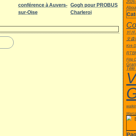
2026-
conférence à Auvers-
Gogh pour PROBUS
About
sur-Oise
Charleroi
Cat
Co
빈센
文森
Kirk 
RTB
Filip
Gran
Télé
V
G
walki
Marca
Pa