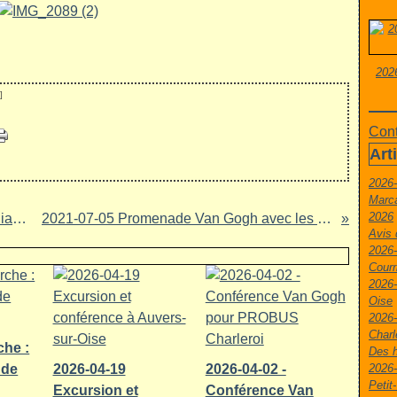
202
]
Cont
Art
2026
Marca
2026
2021-06-11 Promenade pour des étudiants brugeois
2021-07-05 Promenade Van Gogh avec les "Rando Kids"
Avis 
2026-
Courr
2026-
Oise
2026
Charl
che :
Des h
 de
2026-04-19
2026-04-02 -
2026
Peti
Excursion et
Conférence Van