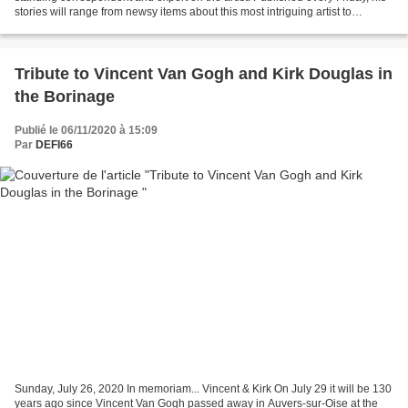
stories will range from newsy items about this most intriguing artist to
scholarly pieces based on his own...
Tribute to Vincent Van Gogh and Kirk Douglas in
the Borinage
Publié le 06/11/2020 à 15:09
Par
DEFI66
Sunday, July 26, 2020 In memoriam... Vincent & Kirk On July 29 it will be 130
years ago since Vincent Van Gogh passed away in Auvers-sur-Oise at the