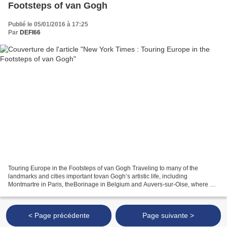
Footsteps of van Gogh
Publié le 05/01/2016 à 17:25
Par
DEFI66
Touring Europe in the Footsteps of van Gogh Traveling to many of the
landmarks and cities important tovan Gogh’s artistic life, including
Montmartre in Paris, theBorinage in Belgium and Auvers-sur-Oise, where he
died at 37. By NINA SIEGAL DEC. 23, 2015...
< Page précédente
Page suivante >