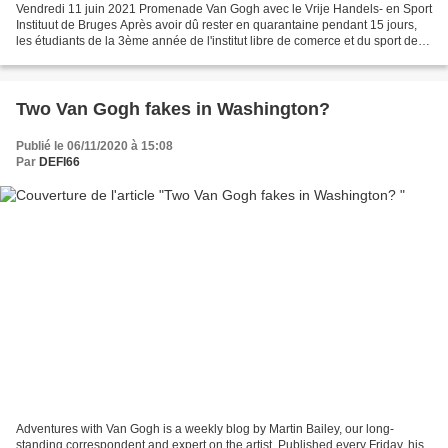
Vendredi 11 juin 2021 Promenade Van Gogh avec le Vrije Handels- en Sport
Instituut de Bruges Après avoir dû rester en quarantaine pendant 15 jours,
les étudiants de la 3ème année de l'institut libre de comerce et du sport de
Bruges ont pu se retrouver...
Two Van Gogh fakes in Washington?
Publié le 06/11/2020 à 15:08
Par
DEFI66
Adventures with Van Gogh is a weekly blog by Martin Bailey, our long-
standing correspondent and expert on the artist. Published every Friday, his