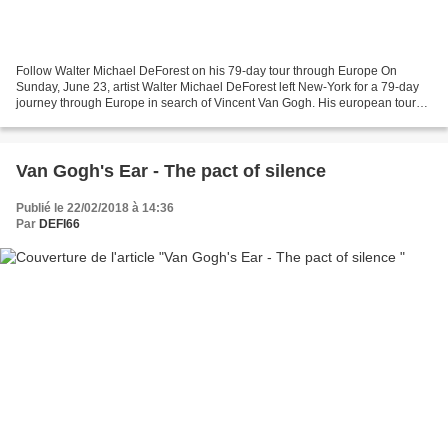
Follow Walter Michael DeForest on his 79-day tour through Europe On
Sunday, June 23, artist Walter Michael DeForest left New-York for a 79-day
journey through Europe in search of Vincent Van Gogh. His european tour
will start in London on June 25 and...
Van Gogh's Ear - The pact of silence
Publié le 22/02/2018 à 14:36
Par
DEFI66