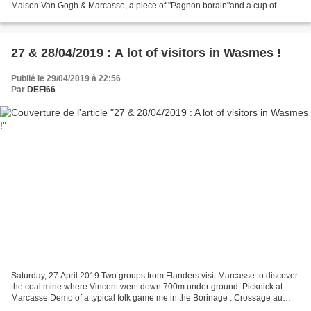
Maison Van Gogh & Marcasse, a piece of "Pagnon borain"and a cup of
coffee) Preliminary payment BORIGINES account...
27 & 28/04/2019 : A lot of visitors in Wasmes !
Publié le 29/04/2019 à 22:56
Par
DEFI66
Saturday, 27 April 2019 Two groups from Flanders visit Marcasse to discover
the coal mine where Vincent went down 700m under ground. Picknick at
Marcasse Demo of a typical folk game me in the Borinage : Crossage au
Paillet. The "Paillet" with "coq and...