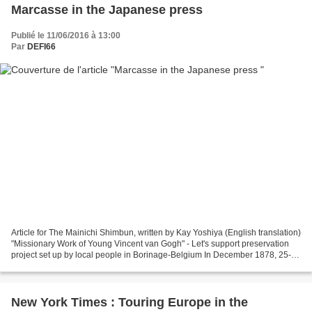
Marcasse in the Japanese press
Publié le 11/06/2016 à 13:00
Par
DEFI66
Article for The Mainichi Shimbun, written by Kay Yoshiya (English translation)
"Missionary Work of Young Vincent van Gogh" - Let's support preservation
project set up by local people in Borinage-Belgium In December 1878, 25-
years old Vincent van Gogh...
New York Times : Touring Europe in the