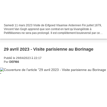
Samedi 11 mars 2023 Visite de Erfgoed Vlaamse Ardennen Fin juillet 1879,
Vincent Van Gogh apprend que son contrat en tant qu’évangéliste à
PetitWasmes ne sera pas prolongé. Il est complètement bouleversé par cette
mauvaise nouvelle et entreprend un voyage...
29 avril 2023 - Visite parisienne au Borinage
Publié le 29/04/2023 à 22:17
Par
DEFI66