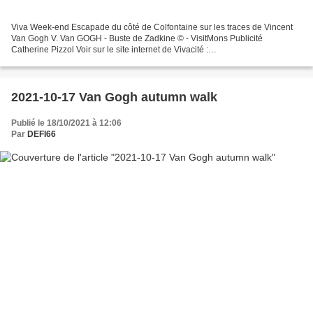
Viva Week-end Escapade du côté de Colfontaine sur les traces de Vincent
Van Gogh V. Van GOGH - Buste de Zadkine © - VisitMons Publicité
Catherine Pizzol Voir sur le site internet de Vivacité :
https://www.rtbf.be/vivacite/emissions/detail_viva-week-
end/accueil/article_escapade-du-cote-de-colfontaine-sur-les-traces-de-
vincent-van-gogh?id=10877444&programId=5905...
2021-10-17 Van Gogh autumn walk
Publié le 18/10/2021 à 12:06
Par
DEFI66