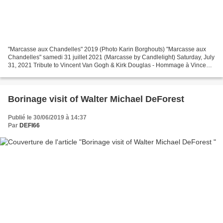
"Marcasse aux Chandelles" 2019 (Photo Karin Borghouts) "Marcasse aux
Chandelles" samedi 31 juillet 2021 (Marcasse by Candlelight) Saturday, July
31, 2021 Tribute to Vincent Van Gogh & Kirk Douglas - Hommage à Vincent
Van Gogh & Kirk Dougles "131 candles...
Borinage visit of Walter Michael DeForest
Publié le 30/06/2019 à 14:37
Par
DEFI66