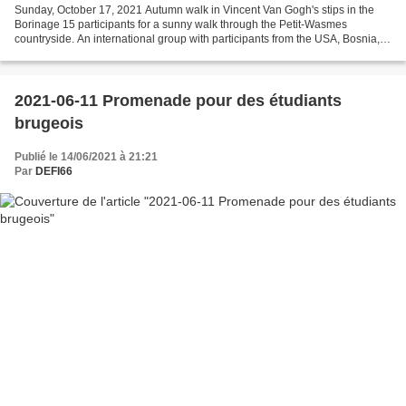
Sunday, October 17, 2021 Autumn walk in Vincent Van Gogh's stips in the
Borinage 15 participants for a sunny walk through the Petit-Wasmes
countryside. An international group with participants from the USA, Bosnia,
United Kingdom and El Savador. Many...
2021-06-11 Promenade pour des étudiants
brugeois
Publié le 14/06/2021 à 21:21
Par
DEFI66