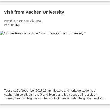
Visit from Aachen University
Publié le 23/11/2017 à 20:45
Par
DEFI66
Tuesday, 21 November 2017 16 architecture and heritage students of
Aachen University visit the Grand-Hornu and Marcasse during a study
journey through Belgium and the North of France under the guidance of Prof.
Dr. Walter Bushmann. Prof. Dr. Walter Buschmann...