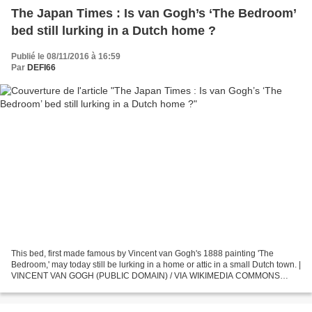
The Japan Times : Is van Gogh’s ‘The Bedroom’
bed still lurking in a Dutch home ?
Publié le 08/11/2016 à 16:59
Par
DEFI66
This bed, first made famous by Vincent van Gogh's 1888 painting 'The
Bedroom,' may today still be lurking in a home or attic in a small Dutch town. |
VINCENT VAN GOGH (PUBLIC DOMAIN) / VIA WIKIMEDIA COMMONS
World Is van Gogh’s ‘The Bedroom’ bed still...